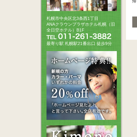
帰
札幌市中央区北3条西1丁目
ANAクラウンプラザホテル札幌（旧
全日空ホテル）B1F
最寄り駅 札幌駅21番出口 徒歩9分