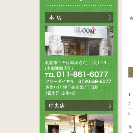
札幌市白石区本郷通7丁目北1-29
(本郷通商店街)
最寄り駅 地下鉄南郷7丁目駅
1番出口 徒歩4分
美