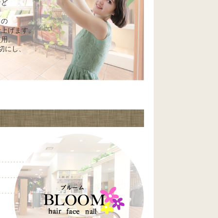
など
ての
仕上げます。
使用。
切にし、