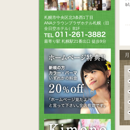
bl
札幌市中央区北3条西1丁目
ANAクラウンプラザホテル札幌（旧
全日空ホテル）B1F
最寄り駅 札幌駅21番出口 徒歩9分