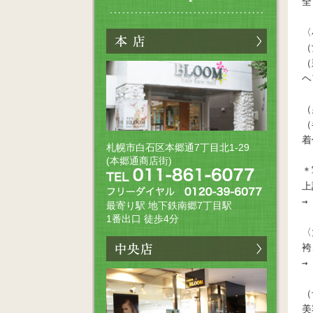
全
〈
（
（
ヘ
（
（
着
札幌市白石区本郷通7丁目北1-29
(本郷通商店街)
＊
上
→
最寄り駅 地下鉄南郷7丁目駅
1番出口 徒歩4分
〈
袴
→
（