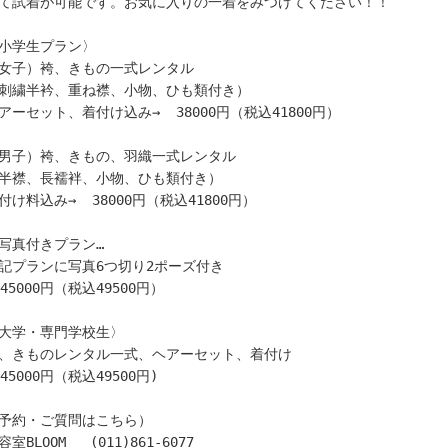
て試着が可能です。お気に入りの一着をみつけてください！！

小学生プラン〉

女子）袴、きもの一式レンタル

刺繍半衿、重ね襟、小物、ひも類付き）

アーセット、着付け込み→  38000円（税込41800円）

男子）袴、きもの、羽織一式レンタル

半襟、長襦袢、小物、ひも類付き）

付け料込み→  38000円（税込41800円）

写真付きプラン…

記プランに写真6つ切り2ポーズ付き

 45000円（税込49500円）

大学・専門学校生〉

、きものレンタル一式、ヘアーセット、着付け

 45000円（税込49500円)

予約・ご質問はこちら）
