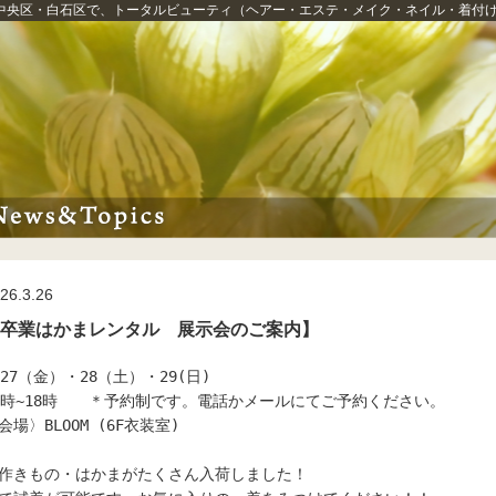
中央区・白石区
で、
トータルビューティ
（ヘアー・エステ・メイク・ネイル・着付
26.3.26
卒業はかまレンタル 展示会のご案内】
/27（金）・28（土）・29(日) 

0時~18時　　＊予約制です。電話かメールにてご予約ください。

会場〉BLOOM (6F衣装室)

作きもの・はかまがたくさん入荷しました！
