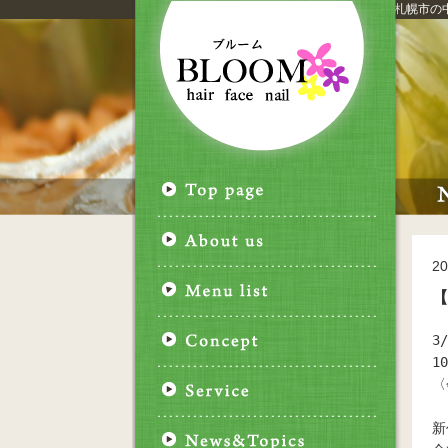
札幌市
の
20
【
3
1
〈
新