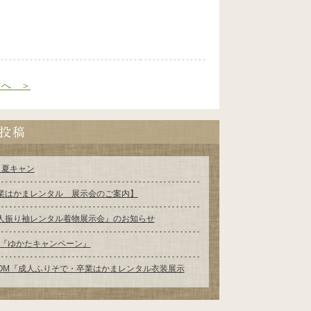
次へ ＞
6 夏キャン
業はかまレンタル 展示会のご案内】
人振り袖レンタル着物展示会』のお知らせ
25『ゆかたキャンペーン』
OOM『成人ふりそで・卒業はかまレンタル衣装展示