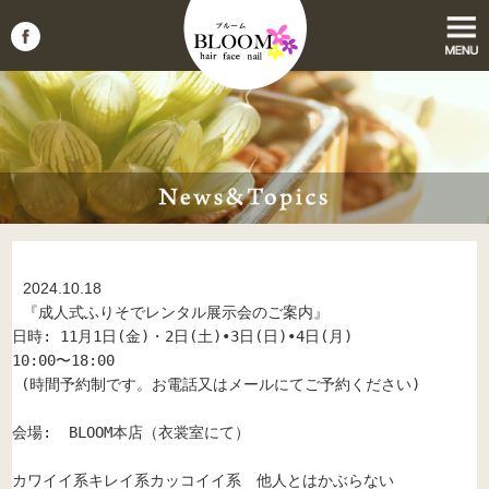
2024.10.18
『成人式ふりそでレンタル展示会のご案内』
日時: 11月1日(金)・2日(土)•3日(日)•4日(月)

10:00〜18:00

 (時間予約制です。お電話又はメールにてご予約ください)

会場:  BLOOM本店（衣裳室にて）

カワイイ系キレイ系カッコイイ系　他人とはかぶらない
