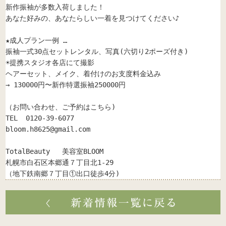
新作振袖が多数入荷しました！

あなた好みの、あなたらしい一着を見つけてください♪

★成人プラン一例 … 

振袖一式30点セットレンタル、写真(六切り2ポーズ付き)

☀︎提携スタジオ各店にて撮影

ヘアーセット、メイク、着付けのお支度料金込み

→ 130000円〜新作特選振袖250000円

（お問い合わせ、ご予約はこちら)

bloom.h8625@gmail.com
TotalBeauty   美容室BLOOM

札幌市白石区本郷通７丁目北1-29

（地下鉄南郷７丁目①出口徒歩4分)